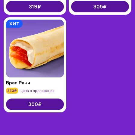
319₽
305₽
Врап Ранч
270₽
цена в приложении
300₽