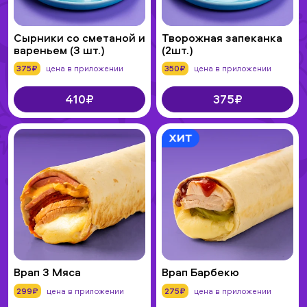
Сырники со сметаной и
Творожная запеканка
вареньем (3 шт.)
(2шт.)
375₽
цена в приложении
350₽
цена в приложении
410₽
375₽
Врап 3 Мяса
Врап Барбекю
299₽
цена в приложении
275₽
цена в приложении