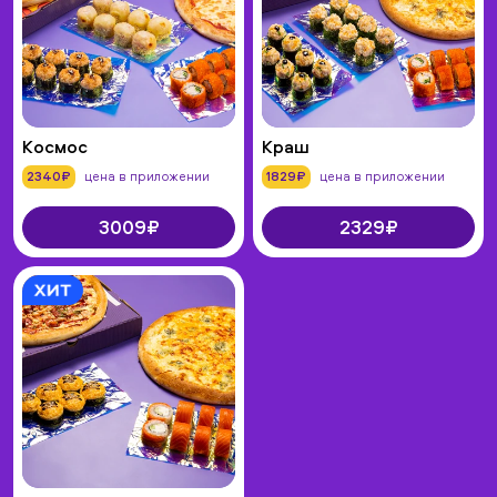
Космос
Краш
2340₽
цена в приложении
1829₽
цена в приложении
3009₽
2329₽