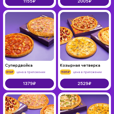
1155₽
2005₽
Супердвойка
Козырная четверка
819₽
цена в приложении
1585₽
цена в приложении
1379₽
2529₽