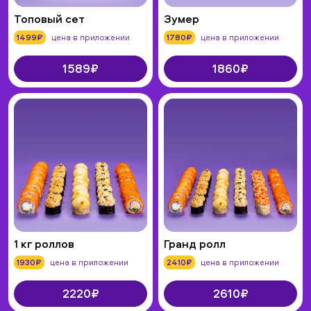
Топовый сет
Зумер
1499₽
цена в приложении
1780₽
цена в приложении
1589₽
1860₽
1 кг роллов
Гранд ролл
1930₽
цена в приложении
2410₽
цена в приложении
2220₽
2610₽