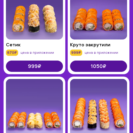
Сетик
Круто закрутили
870₽
цена в приложении
999₽
цена в приложении
999₽
1050₽