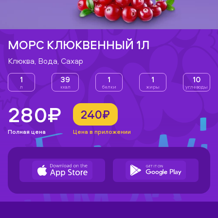
МОРС КЛЮКВЕННЫЙ 1Л
Клюква, Вода, Сахар
1
39
1
1
10
л
ккал
белки
жиры
углеводы
280₽
240₽
Полная цена
Цена в приложении