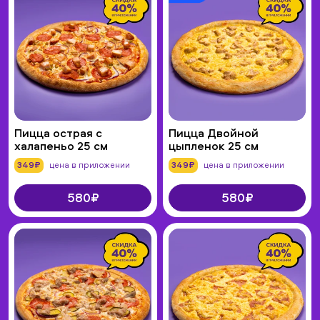
Пицца острая с
Пицца Двойной
халапеньо 25 см
цыпленок 25 см
349₽
цена в приложении
349₽
цена в приложении
580₽
580₽