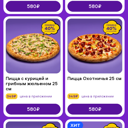
580₽
580₽
Пицца с курицей и
Пицца Охотничья 25 см
грибным жюльеном 25
см
349₽
цена в приложении
349₽
цена в приложении
580₽
580₽