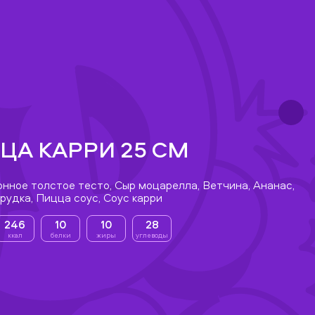
ЦА КАРРИ 25 СМ
нное толстое тесто, Сыр моцарелла, Ветчина, Ананас,
рудка, Пицца соус, Соус карри
246
10
10
28
ккал
белки
жиры
углеводы