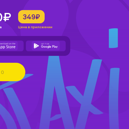
0₽
349₽
а
Цена в приложении
0