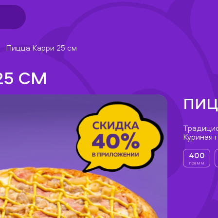
Пицца Карри 25 см
25 СМ
ПИЦ
Традицио
Куриная г
400
грамм