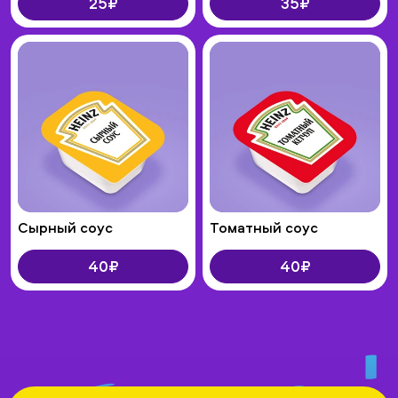
25₽
35₽
Сырный соус
Томатный соус
40₽
40₽