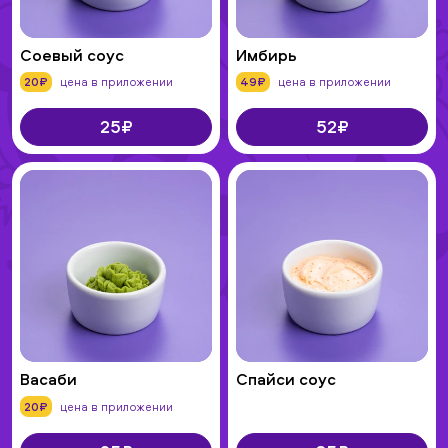
Соевый соус
Имбирь
20₽
цена в приложении
49₽
цена в приложении
25₽
52₽
Васаби
Спайси соус
20₽
цена в приложении