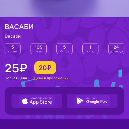
ВАСАБИ
Васаби
5
109
5
1
24
грамм
ккал
белки
жиры
углеводы
25₽
20₽
Полная цена
Цена в приложении