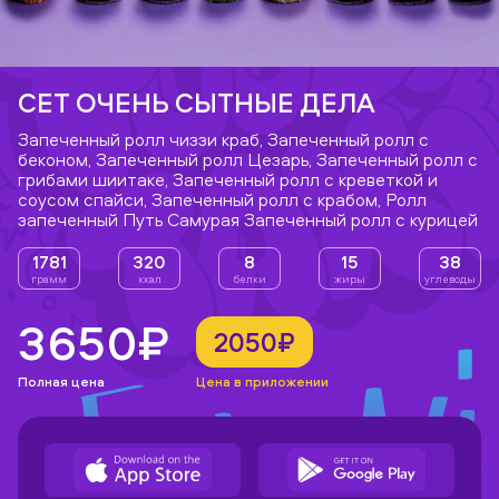
СЕТ ОЧЕНЬ СЫТНЫЕ ДЕЛА
Запеченный ролл чиззи краб, Запеченный ролл с
беконом, Запеченный ролл Цезарь, Запеченный ролл с
грибами шиитаке, Запеченный ролл с креветкой и
соусом спайси, Запеченный ролл с крабом, Ролл
запеченный Путь Самурая Запеченный ролл с курицей
1781
320
8
15
38
грамм
ккал
белки
жиры
углеводы
3650₽
2050₽
Полная цена
Цена в приложении