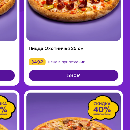
Пицца Охотничья 25 см
349₽
цена в приложении
580₽