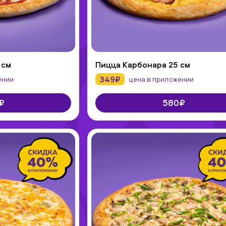
 см
Пицца Карбонара 25 см
349₽
ении
цена в приложении
₽
580₽