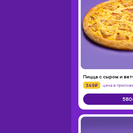
Пицца с сыром и вет
349₽
цена в прилож
580