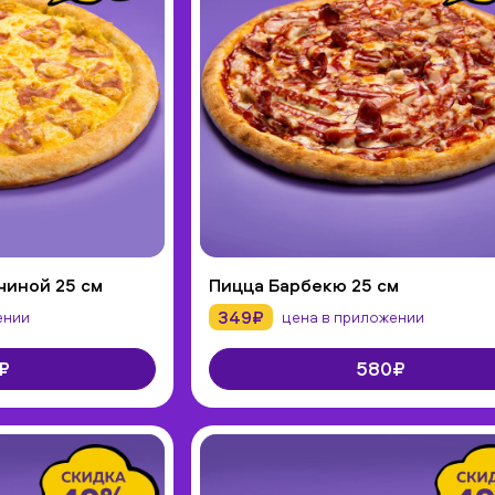
чиной 25 см
Пицца Барбекю 25 см
349₽
ении
цена в приложении
₽
580₽