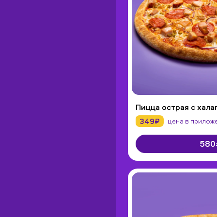
Пицца острая с хала
349₽
цена в прилож
580