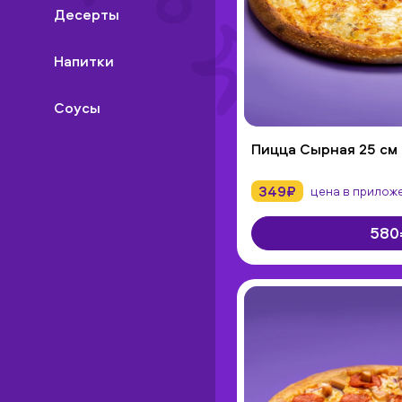
Десерты
Напитки
Соусы
Пицца Сырная 25 см
349₽
цена в прилож
580