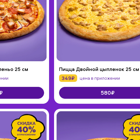
пеньо 25 см
Пицца Двойной цыпленок 25 см
349₽
ении
цена в приложении
₽
580₽