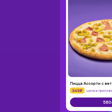
Пицца Ассорти с вет
349₽
цена в прилож
580