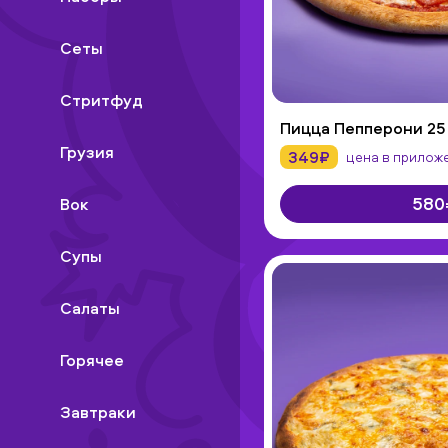
Сеты
Стритфуд
Пицца Пепперони 25
Грузия
349₽
цена в прилож
580
Вок
Супы
Салаты
Горячее
Завтраки