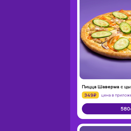
Пицца Шаверма с цы
349₽
цена в прилож
580