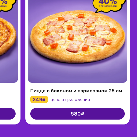
Пицца с беконом и пармезаном 25 см
349₽
цена в приложении
580₽