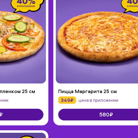
пленком 25 см
Пицца Маргарита 25 см
349₽
ении
цена в приложении
₽
580₽