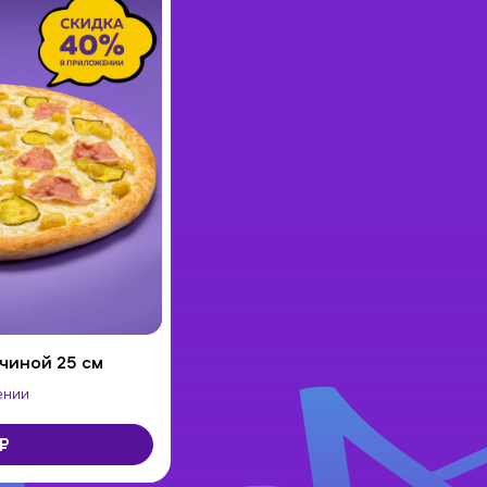
чиной 25 см
ении
₽