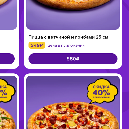
Пицца с ветчиной и грибами 25 см
349₽
цена в приложении
580₽