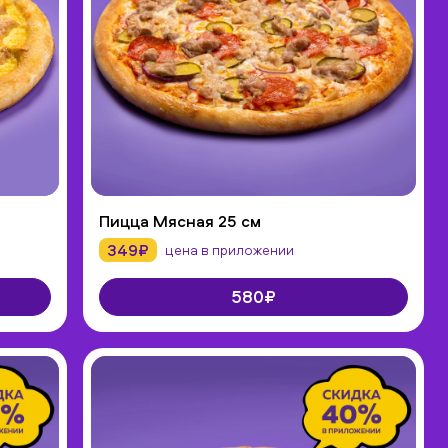
Пицца Мясная 25 см
349₽
цена в приложении
580₽