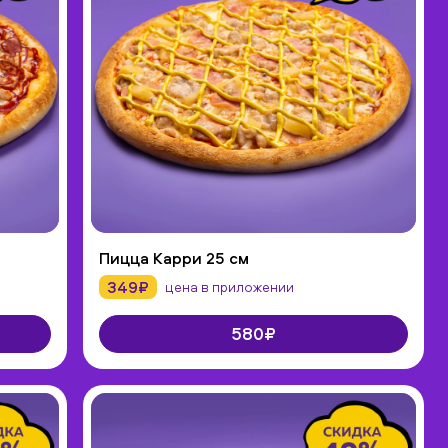
Пицца Карри 25 см
349₽
цена в приложении
580₽