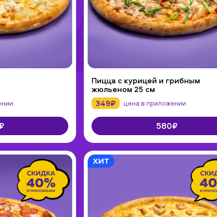
Пицца с курицей и грибным
жюльеном 25 см
349₽
ении
цена в приложении
₽
580₽