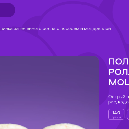
винка запеченного ролла с лососем и моцареллой
ПОЛ
РОЛ
МОЦ
Острый л
рис, водо
140
грамм