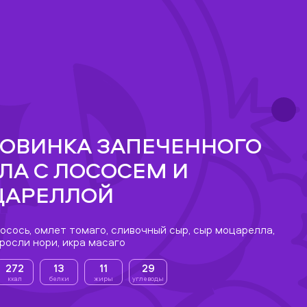
ОВИНКА ЗАПЕЧЕННОГО
ЛА С ЛОСОСЕМ И
АРЕЛЛОЙ
осось, омлет томаго, сливочный сыр, сыр моцарелла,
росли нори, икра масаго
272
13
11
29
ккал
белки
жиры
углеводы