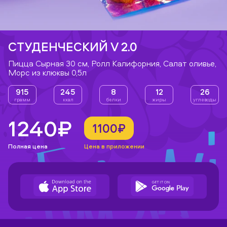
СТУДЕНЧЕСКИЙ V 2.0
Пицца Сырная 30 см, Ролл Калифорния, Салат оливье,
Морс из клюквы 0,5л
915
245
8
12
26
грамм
ккал
белки
жиры
углеводы
1240₽
1100₽
Полная цена
Цена в приложении