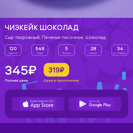
ЧИЗКЕЙК ШОКОЛАД
Сыр творожный, Печенье песочное, Шоколад
120
546
5
28
34
грамм
ккал
белки
жиры
углеводы
345₽
319₽
Полная цена
Цена в приложении