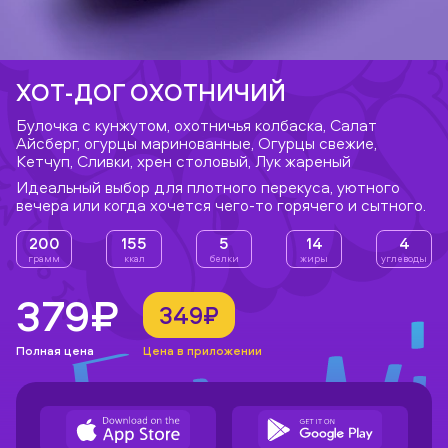
ХОТ-ДОГ ОХОТНИЧИЙ
Булочка с кунжутом, охотничья колбаска, Салат
Айсберг, огурцы маринованные, Огурцы свежие,
Кетчуп, Сливки, хрен столовый, Лук жареный
Идеальный выбор для плотного перекуса, уютного
вечера или когда хочется чего-то горячего и сытного.
200
155
5
14
4
грамм
ккал
белки
жиры
углеводы
379₽
349₽
Полная цена
Цена в приложении