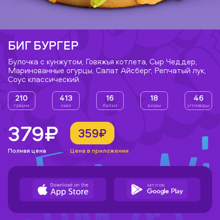
БИГ БУРГЕР
Булочка с кунжутом, Говяжья котлета, Сыр Чеддер,
Маринованные огурцы, Салат Айсберг, Репчатый лук,
Соус классический
210
413
16
18
46
грамм
ккал
белки
жиры
углеводы
379₽
359₽
Полная цена
Цена в приложении