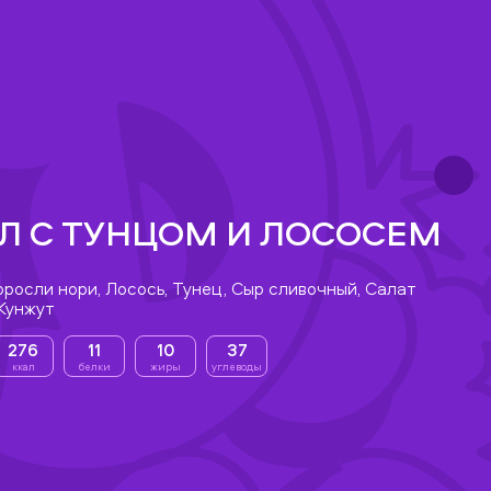
Л С ТУНЦОМ И ЛОСОСЕМ
оросли нори, Лосось, Тунец, Сыр сливочный, Салат
 Кунжут
276
11
10
37
ккал
белки
жиры
углеводы