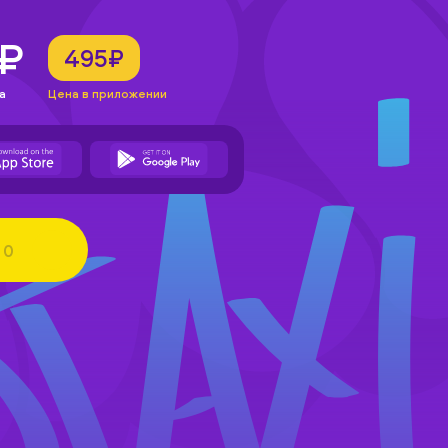
5₽
495₽
а
Цена в приложении
0