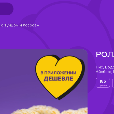
 с тунцом и лососем
РОЛ
Рис, Вод
Айсберг,
185
грамм