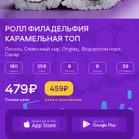
РОЛЛ ФИЛАДЕЛЬФИЯ
КАРАМЕЛЬНАЯ ТОП
Лосось, Сливочный сыр, Огурец, Водоросли нори,
Сахар
180
259
8
8
39
грамм
ккал
белки
жиры
углеводы
479₽
459₽
Полная цена
Цена в приложении