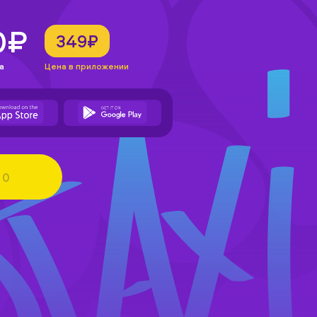
0₽
349₽
а
Цена в приложении
0