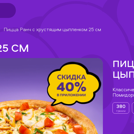
Пицца Ранч с хрустящим цыпленком 25 см
25 СМ
ПИЦ
ЦЫП
Классиче
Помидоры
380
грамм