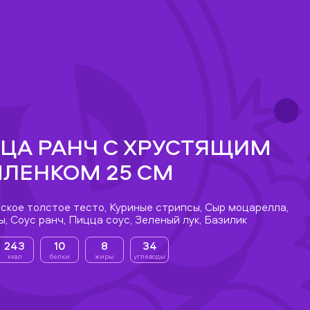
ЦА РАНЧ С ХРУСТЯЩИМ
ЛЕНКОМ 25 СМ
ское толстое тесто, Куриные стрипсы, Сыр моцарелла,
, Соус ранч, Пицца соус, Зеленый лук, Базилик
243
10
8
34
ккал
белки
жиры
углеводы