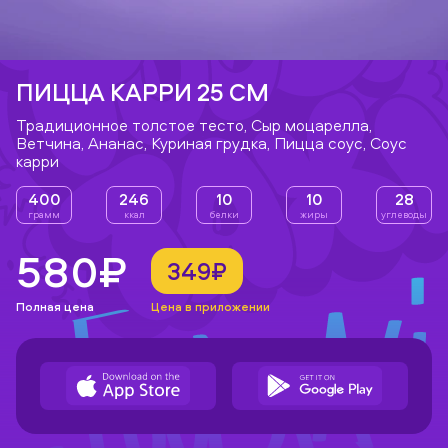
ПИЦЦА КАРРИ 25 СМ
Традиционное толстое тесто, Сыр моцарелла,
Ветчина, Ананас, Куриная грудка, Пицца соус, Соус
карри
400
246
10
10
28
грамм
ккал
белки
жиры
углеводы
580₽
349₽
Полная цена
Цена в приложении