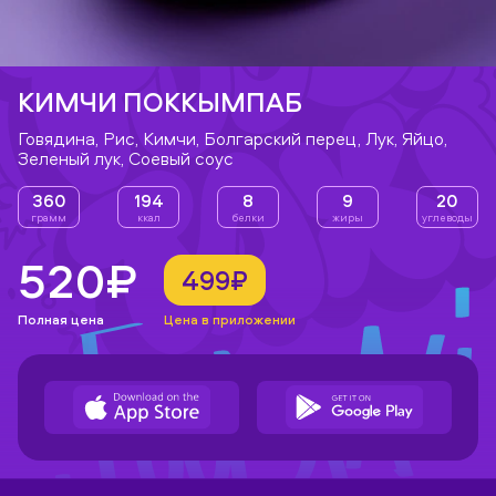
КИМЧИ ПОККЫМПАБ
Говядина, Рис, Кимчи, Болгарский перец, Лук, Яйцо,
Зеленый лук, Соевый соус
360
194
8
9
20
грамм
ккал
белки
жиры
углеводы
520₽
499₽
Полная цена
Цена в приложении