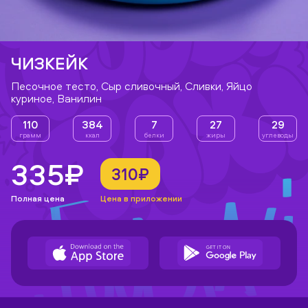
ЧИЗКЕЙК
Песочное тесто, Сыр сливочный, Сливки, Яйцо
куриное, Ванилин
110
384
7
27
29
грамм
ккал
белки
жиры
углеводы
335₽
310₽
Полная цена
Цена в приложении