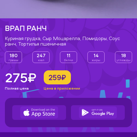
ВРАП РАНЧ
Куриная грудка, Сыр Моцарелла, Помидоры, Соус
ранч, Тортилья пшеничная
180
247
11
14
18
грамм
ккал
белки
жиры
углеводы
275₽
259₽
Полная цена
Цена в приложении