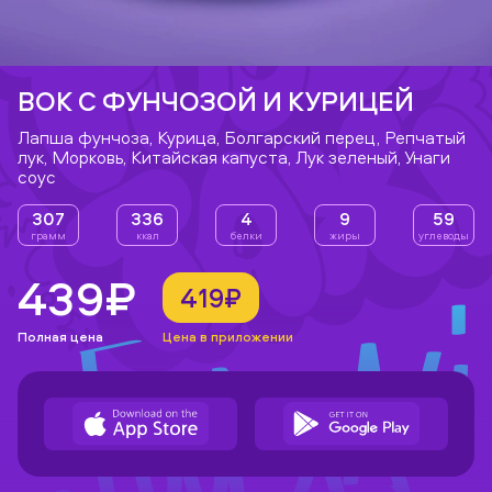
ВОК С ФУНЧОЗОЙ И КУРИЦЕЙ
Лапша фунчоза, Курица, Болгарский перец, Репчатый
лук, Морковь, Китайская капуста, Лук зеленый, Унаги
соус
307
336
4
9
59
грамм
ккал
белки
жиры
углеводы
439₽
419₽
Полная цена
Цена в приложении