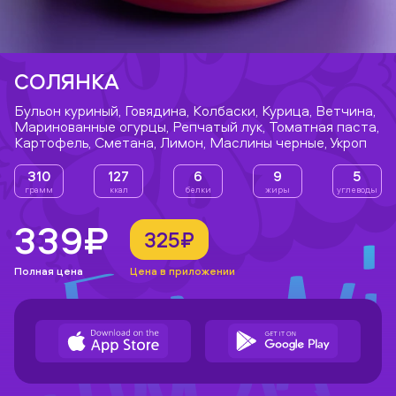
СОЛЯНКА
Бульон куриный, Говядина, Колбаски, Курица, Ветчина,
Маринованные огурцы, Репчатый лук, Томатная паста,
Картофель, Сметана, Лимон, Маслины черные, Укроп
310
127
6
9
5
грамм
ккал
белки
жиры
углеводы
339₽
325₽
Полная цена
Цена в приложении