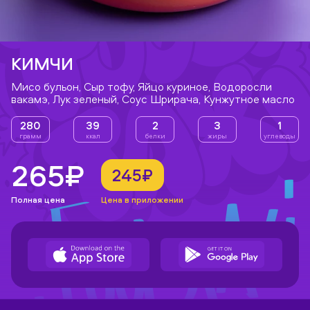
КИМЧИ
Мисо бульон, Сыр тофу, Яйцо куриное, Водоросли
вакамэ, Лук зеленый, Соус Шрирача, Кунжутное масло
280
39
2
3
1
грамм
ккал
белки
жиры
углеводы
265₽
245₽
Полная цена
Цена в приложении