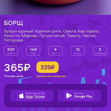
БОРЩ
Бульон куриный, Куриное филе, Свекла, Картофель,
Капуста, Морковь, Лук репчатый, Томаты, Чеснок,
Петрушка
300
149
6
12
5
грамм
ккал
белки
жиры
углеводы
365₽
339₽
Полная цена
Цена в приложении