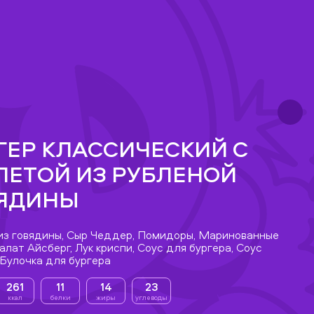
ГЕР КЛАССИЧЕСКИЙ С
ЛЕТОЙ ИЗ РУБЛЕНОЙ
ЯДИНЫ
из говядины, Сыр Чеддер, Помидоры, Маринованные
алат Айсберг, Лук криспи, Соус для бургера, Соус
 Булочка для бургера
261
11
14
23
ккал
белки
жиры
углеводы