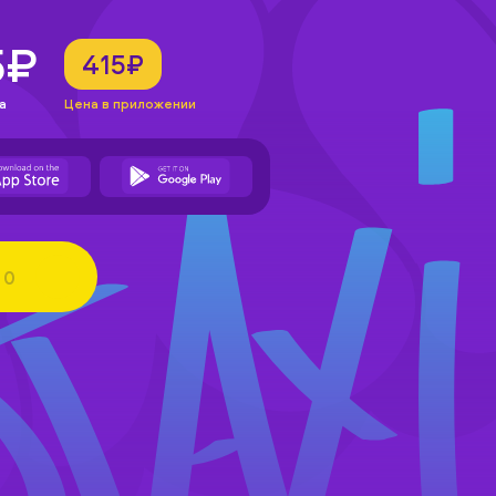
5₽
415₽
а
Цена в приложении
0