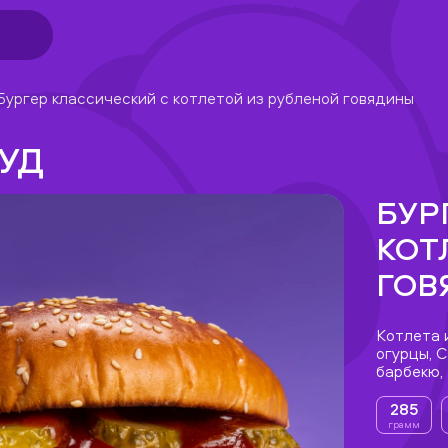
Бургер классический с котлетой из рубленой говядины
УД
БУР
КОТ
ГОВ
Котлета 
огурцы, С
барбекю,
285
грамм