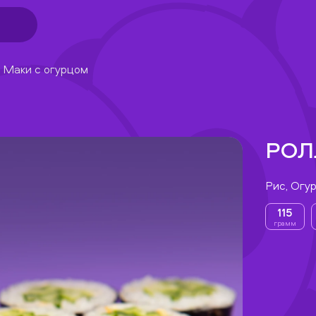
 Маки с огурцом
РОЛ
Рис, Огу
115
грамм