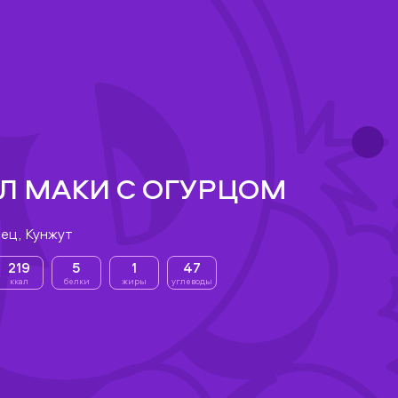
Л МАКИ С ОГУРЦОМ
рец, Кунжут
219
5
1
47
ккал
белки
жиры
углеводы