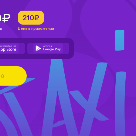
0₽
210₽
а
Цена в приложении
0