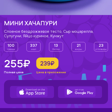
МИНИ ХАЧАПУРИ
Слоеное бездрожжевое тесто, Сыр моцарелла,
Сулугуни, Яйцо куриное, Кунжут
100
337
13
21
23
грамм
ккал
белки
жиры
углеводы
255₽
239₽
Полная цена
Цена в приложении