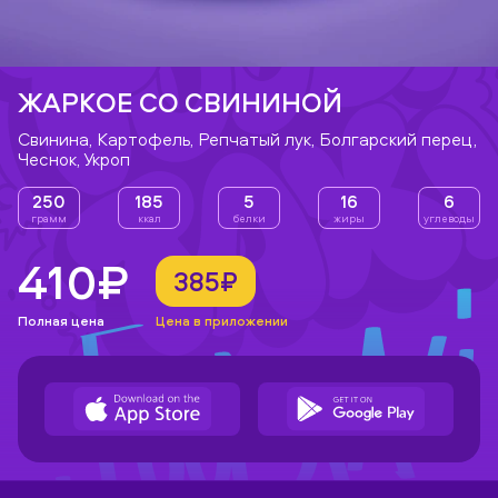
ЖАРКОЕ СО СВИНИНОЙ
Свинина, Картофель, Репчатый лук, Болгарский перец,
Чеснок, Укроп
250
185
5
16
6
грамм
ккал
белки
жиры
углеводы
410₽
385₽
Полная цена
Цена в приложении