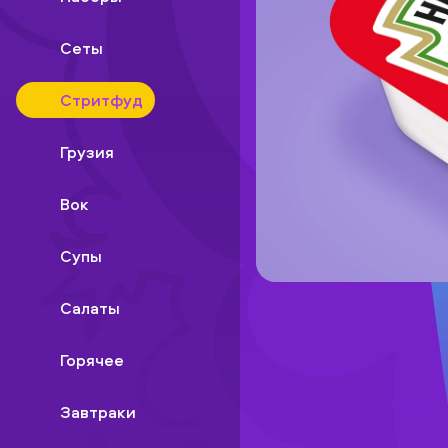
Сеты
Стритфуд
Грузия
Вок
Супы
Салаты
Горячее
Завтраки