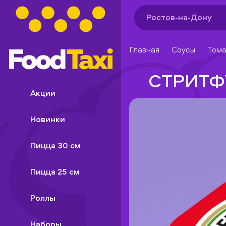
Ростов-на-Дону
Главная
Соусы
Тома
СТРИТФ
Акции
Новинки
Пицца 30 см
Пицца 25 см
Роллы
Наборы