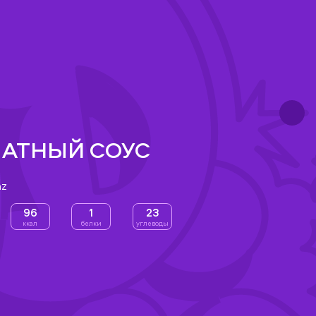
АТНЫЙ СОУС
nz
96
1
23
ккал
белки
углеводы