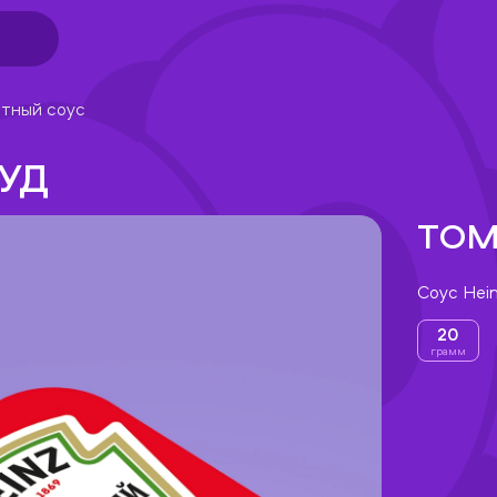
тный соус
УД
ТОМ
Соус Hei
20
грамм