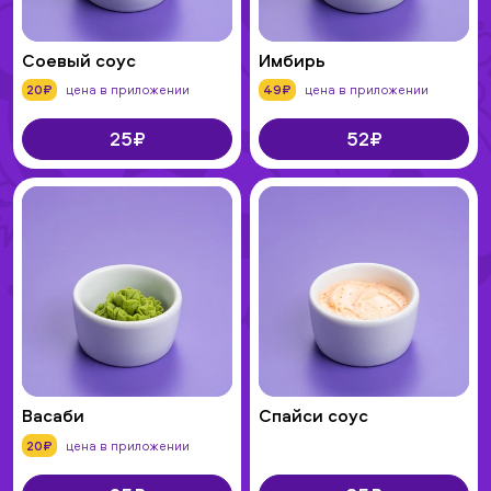
Соевый соус
Имбирь
20₽
цена в приложении
49₽
цена в приложении
25₽
52₽
Васаби
Спайси соус
20₽
цена в приложении