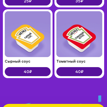
25₽
35₽
Сырный соус
Томатный соус
40₽
40₽