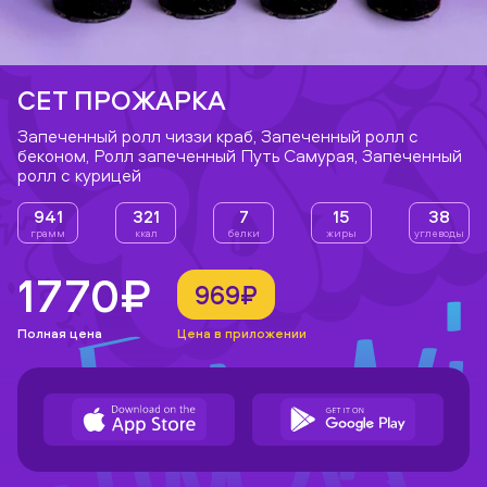
СЕТ ПРОЖАРКА
Запеченный ролл чиззи краб, Запеченный ролл с
беконом, Ролл запеченный Путь Самурая, Запеченный
ролл с курицей
941
321
7
15
38
грамм
ккал
белки
жиры
углеводы
1770₽
969₽
Полная цена
Цена в приложении