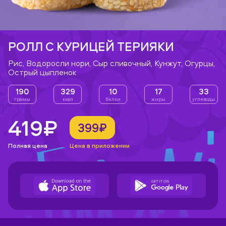
РОЛЛ С КУРИЦЕЙ ТЕРИЯКИ
Рис, Водоросли нори, Сыр сливочный, Кунжут, Огурцы,
Острый цыпленок
190
329
10
17
33
грамм
ккал
белки
жиры
углеводы
419₽
399₽
Полная цена
Цена в приложении