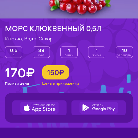
МОРС КЛЮКВЕННЫЙ 0,5Л
Клюква, Вода, Сахар
0.5
39
1
1
10
л
ккал
белки
жиры
углеводы
170₽
150₽
Полная цена
Цена в приложении