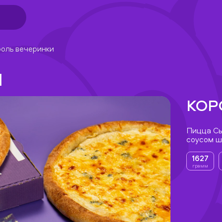
оль вечеринки
Ы
КОР
Пицца Сы
соусом ш
1627
грамм