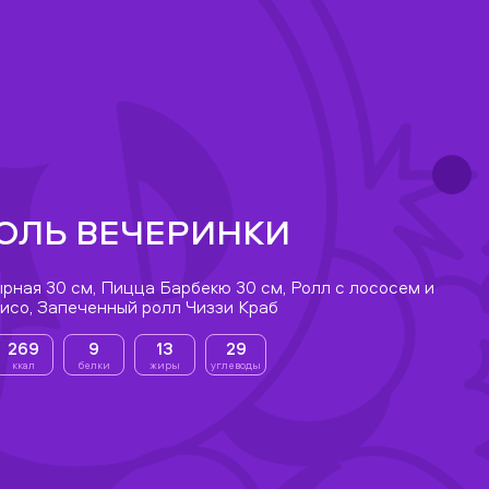
ОЛЬ ВЕЧЕРИНКИ
рная 30 см, Пицца Барбекю 30 см, Ролл с лососем и
исо, Запеченный ролл Чиззи Краб
269
9
13
29
ккал
белки
жиры
углеводы