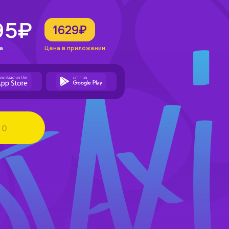
95₽
1629₽
а
Цена в приложении
0