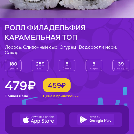
РОЛЛ ФИЛАДЕЛЬФИЯ
КАРАМЕЛЬНАЯ ТОП
Лосось, Сливочный сыр, Огурец, Водоросли нори,
Сахар
180
259
8
8
39
грамм
ккал
белки
жиры
углеводы
479₽
459₽
Полная цена
Цена в приложении