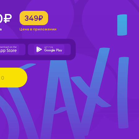
0₽
349₽
а
Цена в приложении
0