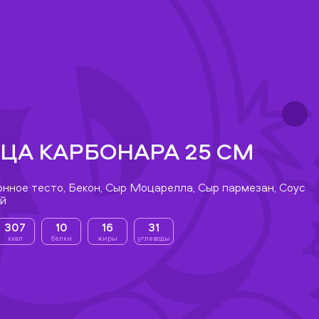
ЦА КАРБОНАРА 25 СМ
нное тесто, Бекон, Сыр Моцарелла, Сыр пармезан, Соус
ый
307
10
16
31
ккал
белки
жиры
углеводы