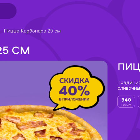
Пицца Карбонара 25 см
25 СМ
ПИЦ
Традицио
сливочн
340
грамм