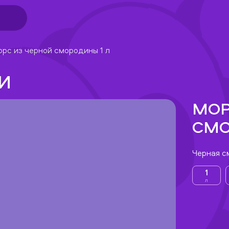
рс из черной смородины 1 л
И
МОР
СМО
Черная с
1
л