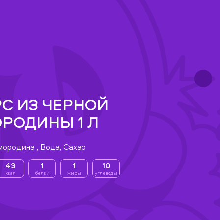
С ИЗ ЧЕРНОЙ
РОДИНЫ 1 Л
мородина , Вода, Сахар
43
1
1
10
ккал
белки
жиры
углеводы