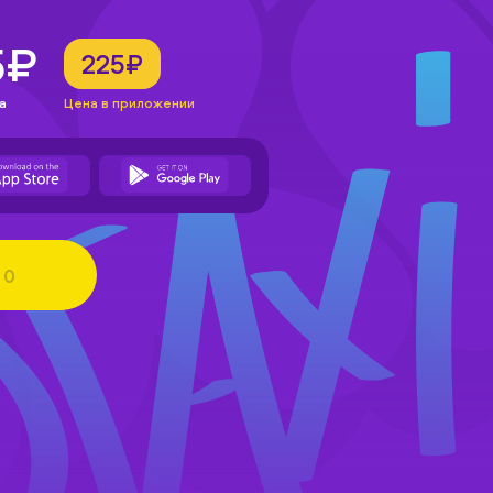
5₽
225₽
а
Цена в приложении
0