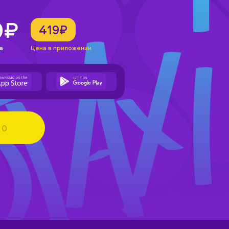
9₽
419₽
а
Цена в приложении
0