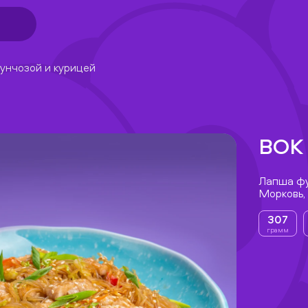
фунчозой и курицей
ВОК
Лапша фу
Морковь, 
307
грамм