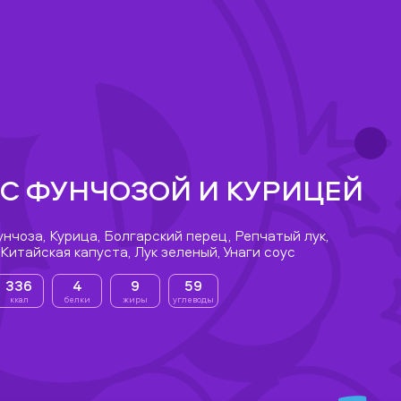
 С ФУНЧОЗОЙ И КУРИЦЕЙ
нчоза, Курица, Болгарский перец, Репчатый лук,
Китайская капуста, Лук зеленый, Унаги соус
336
4
9
59
ккал
белки
жиры
углеводы