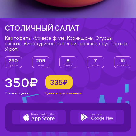
СТОЛИЧНЫЙ САЛАТ
Картофель, Куриное филе, Корнишоны, Огурцы
свежие, Яйцо куриное, Зеленый горошек, соус тартар,
Укроп
250
209
8
7
15
грамм
ккал
белки
жиры
углеводы
350₽
335₽
Полная цена
Цена в приложении