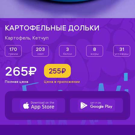
КАРТОФЕЛЬНЫЕ ДОЛЬКИ
Картофель, Кетчуп
170
203
3
8
31
грамм
ккал
белки
жиры
углеводы
265₽
255₽
Полная цена
Цена в приложении