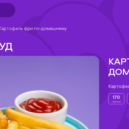
Картофель фри по-домашнему
УД
КАР
ДО
Картофел
170
грамм