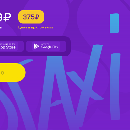
9₽
375₽
а
Цена в приложении
0