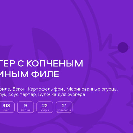
ГЕР С КОПЧЕНЫМ
ИНЫМ ФИЛЕ
филе, Бекон, Картофель фри , Маринованные огурцы,
ук, соус тартар, Булочка для бургера
313
9
22
21
ккал
белки
жиры
углеводы