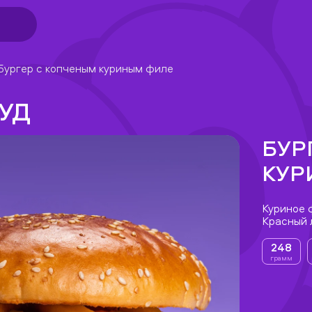
Бургер с копченым куриным филе
УД
БУР
КУР
Куриное 
Красный л
248
грамм