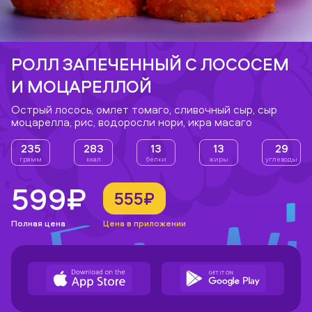
РОЛЛ ЗАПЕЧЕННЫЙ С ЛОСОСЕМ
И МОЦАРЕЛЛОЙ
Острый лосось, омлет томаго, сливочный сыр, сыр
моцарелла, рис, водоросли нори, икра масаго
235
283
13
13
29
грамм
ккал
белки
жиры
углеводы
599₽
555₽
Полная цена
Цена в приложении