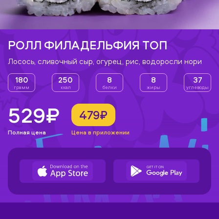
РОЛЛ ФИЛАДЕЛЬФИЯ ТОП
Лосось, сливочный сыр, огурец, рис, водоросли нори
180
250
8
8
37
грамм
ккал
белки
жиры
углеводы
529₽
479₽
Полная цена
Цена в приложении