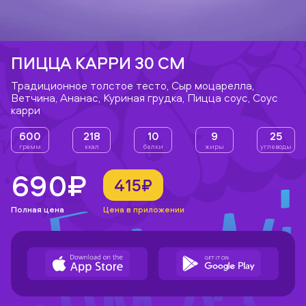
ПИЦЦА КАРРИ 30 СМ
Традиционное толстое тесто, Сыр моцарелла,
Ветчина, Ананас, Куриная грудка, Пицца соус, Соус
карри
600
218
10
9
25
грамм
ккал
белки
жиры
углеводы
690₽
415₽
Полная цена
Цена в приложении