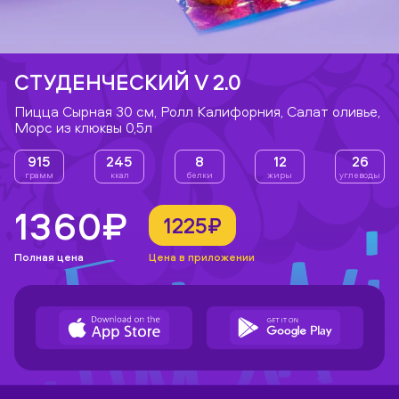
СТУДЕНЧЕСКИЙ V 2.0
Пицца Сырная 30 см, Ролл Калифорния, Салат оливье,
Морс из клюквы 0,5л
915
245
8
12
26
грамм
ккал
белки
жиры
углеводы
1360₽
1225₽
Полная цена
Цена в приложении