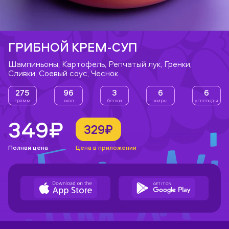
ГРИБНОЙ КРЕМ-СУП
Шампиньоны, Картофель, Репчатый лук, Гренки,
Сливки, Соевый соус, Чеснок
275
96
3
6
6
грамм
ккал
белки
жиры
углеводы
349₽
329₽
Полная цена
Цена в приложении