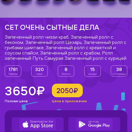
СЕТ ОЧЕНЬ СЫТНЫЕ ДЕЛА
Запеченный ролл чиззи краб, Запеченный ролл с
беконом, Запеченный ролл Цезарь, Запеченный ролл с
грибами шиитаке, Запеченный ролл с креветкой и
соусом спайси, Запеченный ролл с крабом, Ролл
запеченный Путь Самурая Запеченный ролл с курицей
1781
320
8
15
38
грамм
ккал
белки
жиры
углеводы
3650₽
2050₽
Полная цена
Цена в приложении